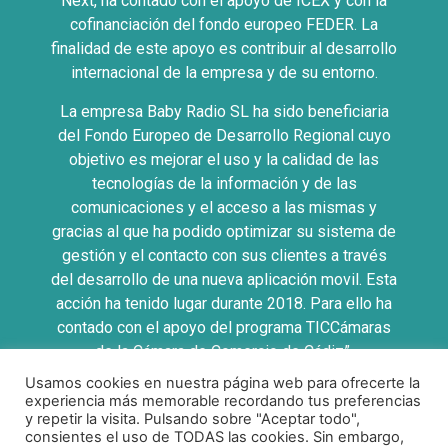
Next, ha contado con el apoyo de ICEX y con la
cofinanciación del fondo europeo FEDER. La
finalidad de este apoyo es contribuir al desarrollo
internacional de la empresa y de su entorno.
La empresa Baby Radio SL ha sido beneficiaria
del Fondo Europeo de Desarrollo Regional cuyo
objetivo es mejorar el uso y la calidad de las
tecnologías de la información y de las
comunicaciones y el acceso a las mismas y
gracias al que ha podido optimizar su sistema de
gestión y el contacto con sus clientes a través
del desarrollo de una nueva aplicación movil. Esta
acción ha tenido lugar durante 2018. Para ello ha
contado con el apoyo del programa TICCámaras
de la Cámara de Comercio de Cádiz”.
Usamos cookies en nuestra página web para ofrecerte la
UNA MANERA DE HACER EUROPA
experiencia más memorable recordando tus preferencias
y repetir la visita. Pulsando sobre "Aceptar todo",
consientes el uso de TODAS las cookies. Sin embargo,