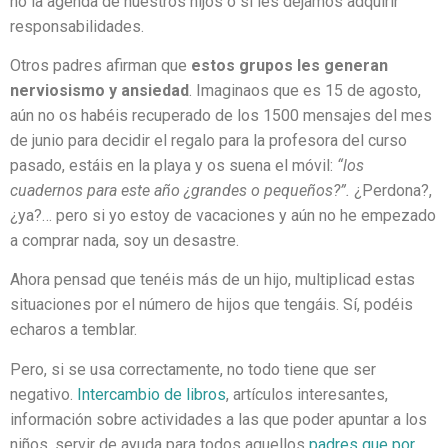
no la agenda de nuestros hijos o si les dejamos adquirir
responsabilidades.
Otros padres afirman que
estos grupos les generan
nerviosismo y ansiedad
. Imaginaos que es 15 de agosto,
aún no os habéis recuperado de los 1500 mensajes del mes
de junio para decidir el regalo para la profesora del curso
pasado, estáis en la playa y os suena el móvil:
“los
cuadernos para este año ¿grandes o pequeños?”.
¿Perdona?,
¿ya?… pero si yo estoy de vacaciones y aún no he empezado
a comprar nada, soy un desastre.
Ahora pensad que tenéis más de un hijo, multiplicad estas
situaciones por el número de hijos que tengáis. Sí, podéis
echaros a temblar.
Pero, si se usa correctamente, no todo tiene que ser
negativo.
Intercambio de libros
, artículos interesantes,
información sobre actividades a las que poder apuntar a los
niños, servir de ayuda para todos aquellos
padres que por