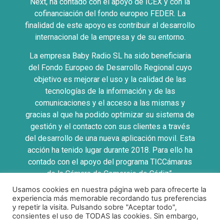
Next, ha contado con el apoyo de ICEX y con la
cofinanciación del fondo europeo FEDER. La
finalidad de este apoyo es contribuir al desarrollo
internacional de la empresa y de su entorno.
La empresa Baby Radio SL ha sido beneficiaria
del Fondo Europeo de Desarrollo Regional cuyo
objetivo es mejorar el uso y la calidad de las
tecnologías de la información y de las
comunicaciones y el acceso a las mismas y
gracias al que ha podido optimizar su sistema de
gestión y el contacto con sus clientes a través
del desarrollo de una nueva aplicación movil. Esta
acción ha tenido lugar durante 2018. Para ello ha
contado con el apoyo del programa TICCámaras
de la Cámara de Comercio de Cádiz”.
Usamos cookies en nuestra página web para ofrecerte la
UNA MANERA DE HACER EUROPA
experiencia más memorable recordando tus preferencias
y repetir la visita. Pulsando sobre "Aceptar todo",
consientes el uso de TODAS las cookies. Sin embargo,