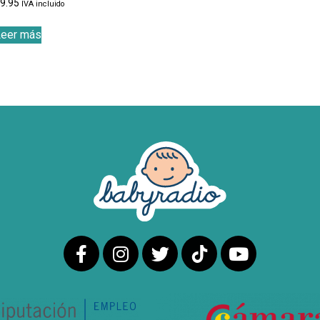
€
9.95
IVA incluido
Leer más