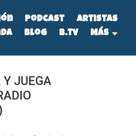
ión
Podcast
Artistas
nda
Blog
B.Tv
Más
 Y JUEGA
RADIO
)