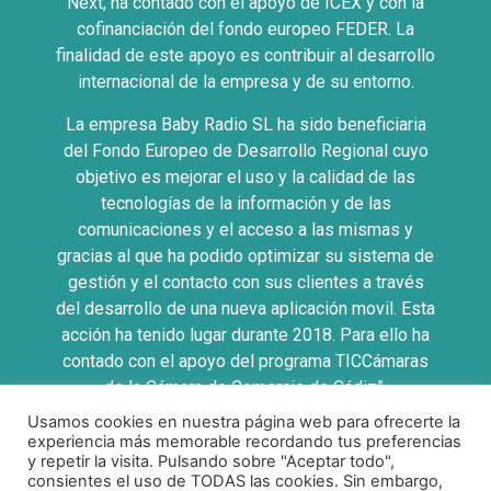
Next, ha contado con el apoyo de ICEX y con la
cofinanciación del fondo europeo FEDER. La
finalidad de este apoyo es contribuir al desarrollo
internacional de la empresa y de su entorno.
La empresa Baby Radio SL ha sido beneficiaria
del Fondo Europeo de Desarrollo Regional cuyo
objetivo es mejorar el uso y la calidad de las
tecnologías de la información y de las
comunicaciones y el acceso a las mismas y
gracias al que ha podido optimizar su sistema de
gestión y el contacto con sus clientes a través
del desarrollo de una nueva aplicación movil. Esta
acción ha tenido lugar durante 2018. Para ello ha
contado con el apoyo del programa TICCámaras
de la Cámara de Comercio de Cádiz”.
Usamos cookies en nuestra página web para ofrecerte la
UNA MANERA DE HACER EUROPA
experiencia más memorable recordando tus preferencias
y repetir la visita. Pulsando sobre "Aceptar todo",
consientes el uso de TODAS las cookies. Sin embargo,