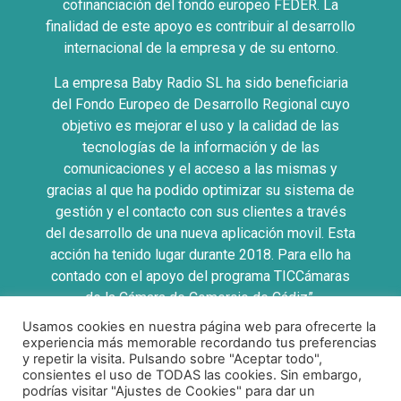
cofinanciación del fondo europeo FEDER. La
finalidad de este apoyo es contribuir al desarrollo
internacional de la empresa y de su entorno.
La empresa Baby Radio SL ha sido beneficiaria
del Fondo Europeo de Desarrollo Regional cuyo
objetivo es mejorar el uso y la calidad de las
tecnologías de la información y de las
comunicaciones y el acceso a las mismas y
gracias al que ha podido optimizar su sistema de
gestión y el contacto con sus clientes a través
del desarrollo de una nueva aplicación movil. Esta
acción ha tenido lugar durante 2018. Para ello ha
contado con el apoyo del programa TICCámaras
de la Cámara de Comercio de Cádiz”.
Usamos cookies en nuestra página web para ofrecerte la
UNA MANERA DE HACER EUROPA
experiencia más memorable recordando tus preferencias
y repetir la visita. Pulsando sobre "Aceptar todo",
consientes el uso de TODAS las cookies. Sin embargo,
podrías visitar "Ajustes de Cookies" para dar un