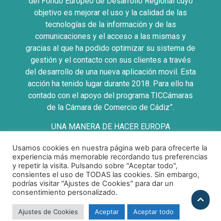
del Fondo Europeo de Desarrollo Regional cuyo
objetivo es mejorar el uso y la calidad de las
tecnologías de la información y de las
comunicaciones y el acceso a las mismas y
gracias al que ha podido optimizar su sistema de
gestión y el contacto con sus clientes a través
del desarrollo de una nueva aplicación movil. Esta
acción ha tenido lugar durante 2018. Para ello ha
contado con el apoyo del programa TICCámaras
de la Cámara de Comercio de Cádiz”.
UNA MANERA DE HACER EUROPA
Usamos cookies en nuestra página web para ofrecerte la
experiencia más memorable recordando tus preferencias
y repetir la visita. Pulsando sobre "Aceptar todo",
consientes el uso de TODAS las cookies. Sin embargo,
Política de Privacidad
|
Politica de Cookies
|
Aviso
podrías visitar "Ajustes de Cookies" para dar un
Legal
|
Condiciones Compra
consentimiento personalizado.
Copyright 2026 ©
Babyradio
Ajustes de Cookies
Aceptar
Aceptar todo