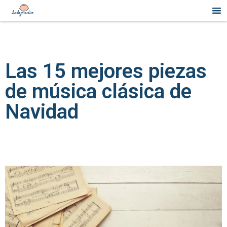
usanewsonline.com/contact/
situs togel
situs togel
jacktoto
situs slot
slot gacor
link togel
jacktoto
jacktoto
jacktoto
jacktoto
jacktoto
jacktoto
jacktoto
jacktoto
slot gacor
jacktoto
jacktoto
link togel
jacktoto
jacktoto
jacktoto
jacktoto
situs slot
jacktoto
link gacor
toto
Las 15 mejores piezas
de música clásica de
Navidad