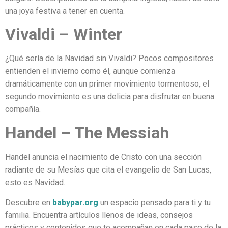
una joya festiva a tener en cuenta.
Vivaldi – Winter
¿Qué sería de la Navidad sin Vivaldi? Pocos compositores
entienden el invierno como él, aunque comienza
dramáticamente con un primer movimiento tormentoso, el
segundo movimiento es una delicia para disfrutar en buena
compañía.
Handel – The Messiah
Handel anuncia el nacimiento de Cristo con una sección
radiante de su Mesías que cita el evangelio de San Lucas,
esto es Navidad.
Descubre en
babypar.org
un espacio pensado para ti y tu
familia. Encuentra artículos llenos de ideas, consejos
prácticos y contenidos que te acompañan en cada paso de la