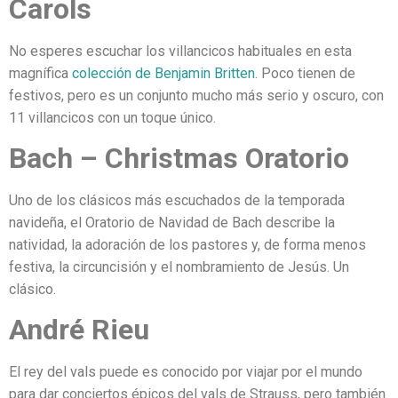
Carols
No esperes escuchar los villancicos habituales en esta
magnífica
colección de Benjamin Britten
. Poco tienen de
festivos, pero es un conjunto mucho más serio y oscuro, con
11 villancicos con un toque único.
Bach – Christmas Oratorio
Uno de los clásicos más escuchados de la temporada
navideña, el Oratorio de Navidad de Bach describe la
natividad, la adoración de los pastores y, de forma menos
festiva, la circuncisión y el nombramiento de Jesús. Un
clásico.
André Rieu
El rey del vals puede es conocido por viajar por el mundo
para dar conciertos épicos del vals de Strauss, pero también