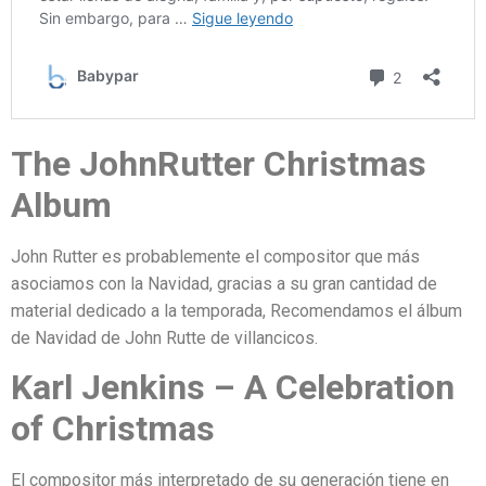
The JohnRutter Christmas
Album
John Rutter es probablemente el compositor que más
asociamos con la Navidad, gracias a su gran cantidad de
material dedicado a la temporada, Recomendamos el álbum
de Navidad de John Rutte de villancicos.
Karl Jenkins – A Celebration
of Christmas
El compositor más interpretado de su generación tiene en