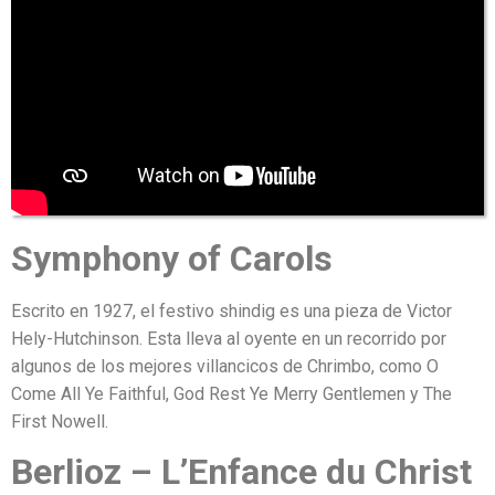
The Hollyand the Ivy
No hay Navidad sin The Holly and the Ivy. Otro villancico
tradicional que ha sido sometido a interminables arreglos e
interpretaciones años tras año y que es un elemento básico
en los servicios religiosos y en los conciertos seculares.
Hely-Hutchinson –
Symphony of Carols
Escrito en 1927, el festivo shindig es una pieza de Victor
Hely-Hutchinson. Esta lleva al oyente en un recorrido por
algunos de los mejores villancicos de Chrimbo, como O
Come All Ye Faithful, God Rest Ye Merry Gentlemen y The
First Nowell.
Berlioz – L’Enfance du Christ