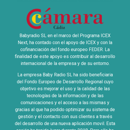
Babyradio SL en el marco del Programa ICEX
Next, ha contado con el apoyo de ICEX y con la
cofinanciación del fondo europeo FEDER. La
finalidad de este apoyo es contribuir al desarrollo
internacional de la empresa y de su entorno.
La empresa Baby Radio SL ha sido beneficiaria
del Fondo Europeo de Desarrollo Regional cuyo
objetivo es mejorar el uso y la calidad de las
tecnologías de la información y de las
comunicaciones y el acceso a las mismas y
gracias al que ha podido optimizar su sistema de
gestión y el contacto con sus clientes a través
del desarrollo de una nueva aplicación movil. Esta