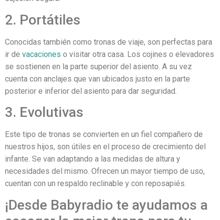
2. Portátiles
Conocidas también como tronas de viaje, son perfectas para
ir de
vacaciones
o visitar otra casa. Los cojines o elevadores
se sostienen en la parte superior del asiento. A su vez
cuenta con anclajes que van ubicados justo en la parte
posterior e inferior del asiento para dar seguridad.
3. Evolutivas
Este tipo de tronas se convierten en un fiel compañero de
nuestros hijos, son útiles en el proceso de crecimiento del
infante. Se van adaptando a las medidas de altura y
necesidades del mismo. Ofrecen un mayor tiempo de uso,
cuentan con un respaldo reclinable y con reposapiés.
¡Desde Babyradio te ayudamos a