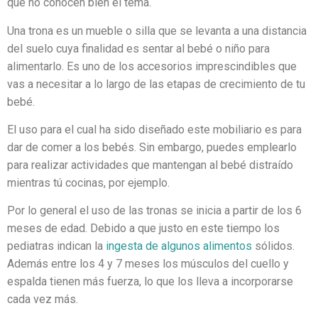
que no conocen bien el tema.
Una trona es un mueble o silla que se levanta a una distancia
del suelo cuya finalidad es sentar al bebé o niño para
alimentarlo. Es uno de los accesorios imprescindibles que
vas a necesitar a lo largo de las etapas de crecimiento de tu
bebé.
El uso para el cual ha sido diseñado este mobiliario es para
dar de comer a los bebés. Sin embargo, puedes emplearlo
para realizar actividades que mantengan al bebé distraído
mientras tú cocinas, por ejemplo.
Por lo general el uso de las tronas se inicia a partir de los 6
meses de edad. Debido a que justo en este tiempo los
pediatras indican la
ingesta de algunos alimentos
sólidos.
Además entre los 4 y 7 meses los músculos del cuello y
espalda tienen más fuerza, lo que los lleva a incorporarse
cada vez más.