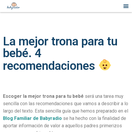
www.handicaps-sexualites.be/formations/
usanewsonline.com/contact/
myhouseoffurniture.com
situs togel
situs togel
toto togel
toto togel
situs togel
situs togel
toto togel
situs togel
jacktoto
situs slot
situs slot
jacktoto
jacktoto
situs slot
jacktoto
jacktoto
situs slot
toto slot
jacktoto
jacktoto
jacktoto
situs slot
jacktoto
link togel
slot gacor
jacktoto
jacktoto
jacktoto
slot gacor
situs slot
jacktoto
slot gacor
jacktoto
jacktoto
link togel
jacktoto
jacktoto
situs slot
slot gacor
link togel
jacktoto
jacktoto
jacktoto
jacktoto
jacktoto
jacktoto
jacktoto
jacktoto
slot gacor
jacktoto
jacktoto
jacktoto
jacktoto
jacktoto
jacktoto
jacktoto
jacktoto
jacktoto
jacktoto
link togel
jacktoto
jacktoto
jacktoto
jacktoto
jacktoto
jacktoto
jacktoto
jacktoto
jacktoto
jacktoto
jacktoto
jacktoto
situs slot
jacktoto
jacktoto
jacktoto
jacktoto
jacktoto
link gacor
link slot
link gacor
toto
La mejor trona para tu
bebé. 4
recomendaciones
Escoger la mejor trona para tu bebé
será una tarea muy
sencilla con las recomendaciones que vamos a describir a lo
largo del texto. Esta sencilla guía que hemos preparado en el
Blog Familiar de
Babyradio
se ha hecho con la finalidad de
aportar información de valor a aquellos padres primerizos