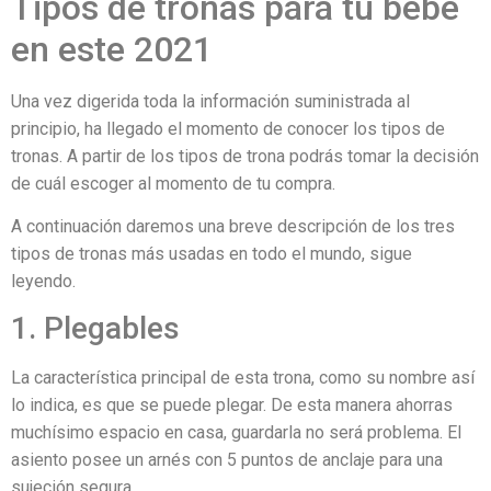
Tipos de tronas para tu bebé
en este 2021
Una vez digerida toda la información suministrada al
principio, ha llegado el momento de conocer los tipos de
tronas. A partir de los tipos de trona podrás tomar la decisión
de cuál escoger al momento de tu compra.
A continuación daremos una breve descripción de los tres
tipos de tronas más usadas en todo el mundo, sigue
leyendo.
1. Plegables
La característica principal de esta trona, como su nombre así
lo indica, es que se puede plegar. De esta manera ahorras
muchísimo espacio en casa, guardarla no será problema. El
asiento posee un arnés con 5 puntos de anclaje para una
sujeción segura.