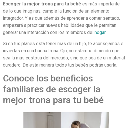
Escoger la mejor trona para tu bebé
es más importante
de lo que imaginas, cumple la función de un elemento
integrador. Y es que además de aprender a comer sentado,
empezará a practicar nuevas habilidades que le permitan
generar una interacción con los miembros del
hogar
.
Si en tus planes está tener más de un hijo, te aconsejamos e
inviertas en una buena trona. Ojo, no estamos diciendo que
sea la más costosa del mercado, sino que sea de un material
duradero. De esta manera todos tus bebés podrán usarla.
Conoce los beneficios
familiares de escoger la
mejor trona para tu bebé