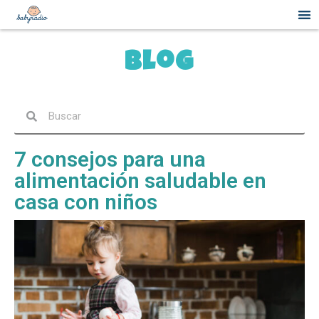
Blog
7 consejos para una
alimentación saludable en
casa con niños