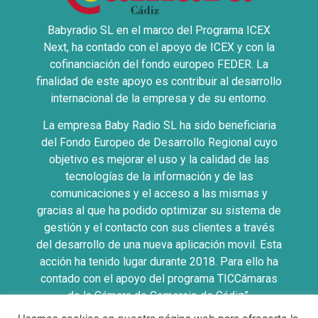
Babyradio SL en el marco del Programa ICEX
Next, ha contado con el apoyo de ICEX y con la
cofinanciación del fondo europeo FEDER. La
finalidad de este apoyo es contribuir al desarrollo
internacional de la empresa y de su entorno.
La empresa Baby Radio SL ha sido beneficiaria
del Fondo Europeo de Desarrollo Regional cuyo
objetivo es mejorar el uso y la calidad de las
tecnologías de la información y de las
comunicaciones y el acceso a las mismas y
gracias al que ha podido optimizar su sistema de
gestión y el contacto con sus clientes a través
del desarrollo de una nueva aplicación movil. Esta
acción ha tenido lugar durante 2018. Para ello ha
contado con el apoyo del programa TICCámaras
de la Cámara de Comercio de Cádiz”.