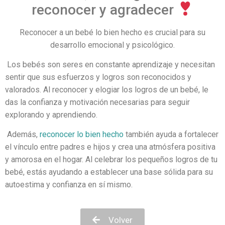
reconocer y agradecer
Reconocer a un bebé lo bien hecho es crucial para su
desarrollo emocional y psicológico.
Los bebés son seres en constante aprendizaje y necesitan
sentir que sus esfuerzos y logros son reconocidos y
valorados. Al reconocer y elogiar los logros de un bebé, le
das la confianza y motivación necesarias para seguir
explorando y aprendiendo.
Además,
reconocer lo bien hecho
también ayuda a fortalecer
el vínculo entre padres e hijos y crea una atmósfera positiva
y amorosa en el hogar. Al celebrar los pequeños logros de tu
bebé, estás ayudando a establecer una base sólida para su
autoestima y confianza en sí mismo.
Volver