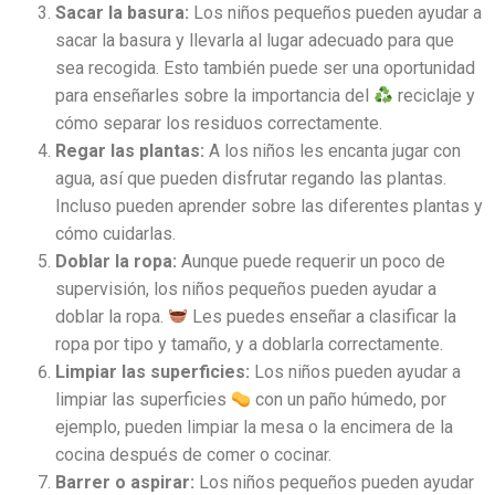
Sacar la basura:
Los niños pequeños pueden ayudar a
sacar la basura y llevarla al lugar adecuado para que
sea recogida. Esto también puede ser una oportunidad
para enseñarles sobre la importancia del
reciclaje y
cómo separar los residuos correctamente.⁣
Regar las plantas:
A los niños les encanta jugar con
agua, así que pueden disfrutar regando las plantas.
Incluso pueden aprender sobre las diferentes plantas y
cómo cuidarlas.⁣
Doblar la ropa:
Aunque puede requerir un poco de
supervisión, los niños pequeños pueden ayudar a
doblar la ropa.
Les puedes enseñar a clasificar la
ropa por tipo y tamaño, y a doblarla correctamente.⁣
Limpiar las superficies:
Los niños pueden ayudar a
limpiar las superficies
con un paño húmedo, por
ejemplo, pueden limpiar la mesa o la encimera de la
cocina después de comer o cocinar.⁣
Barrer o aspirar:
Los niños pequeños pueden ayudar