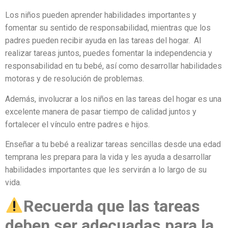
Los niños pueden aprender habilidades importantes y
fomentar su sentido de responsabilidad, mientras que los
padres pueden recibir ayuda en las tareas del hogar. Al
realizar tareas juntos, puedes fomentar la independencia y
responsabilidad en tu bebé, así como desarrollar habilidades
motoras y de resolución de problemas.
Además, involucrar a los niños en las tareas del hogar es una
excelente manera de pasar tiempo de calidad juntos y
fortalecer el vínculo entre padres e hijos.
Enseñar a tu bebé a realizar tareas sencillas desde una edad
temprana les prepara para la vida y les ayuda a desarrollar
habilidades importantes que les servirán a lo largo de su
vida.
Recuerda que las tareas
deben ser adecuadas para la