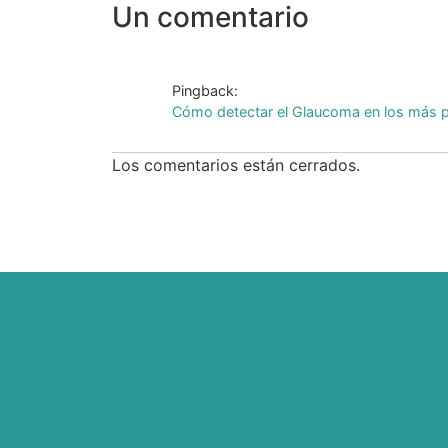
Un comentario
Pingback:
Cómo detectar el Glaucoma en los más 
Los comentarios están cerrados.