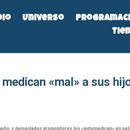
dio
Universo
Programac
Tie
 medican «mal» a sus hij
equeño, y demasiados progenitores los «automedican» en pa