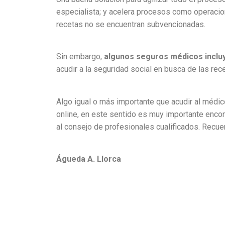
especialista; y acelera procesos como operacio
recetas no se encuentran subvencionadas.
Sin embargo,
algunos seguros médicos inclu
acudir a la seguridad social en busca de las re
Algo igual o más importante que acudir al médi
online, en este sentido es muy importante enco
al consejo de profesionales cualificados. Rec
Águeda A. Llorca