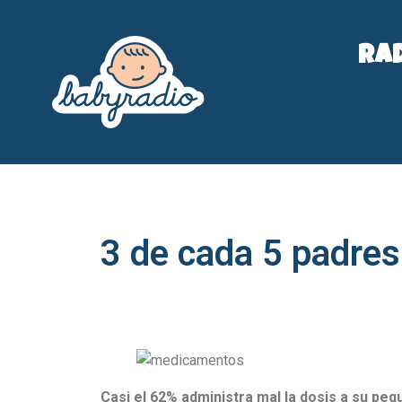
Ra
3 de cada 5 padres
Casi el 62% administra mal la dosis a su p