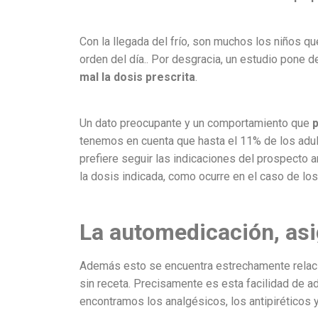
Con la llegada del frío, son muchos los niños q
orden del día.. Por desgracia, un estudio pone 
mal la dosis prescrita
.
Un dato preocupante y un comportamiento que
p
tenemos en cuenta que hasta el 11% de los adult
prefiere seguir las indicaciones del prospecto 
la dosis indicada, como ocurre en el caso de los
La automedicación, asi
Además esto se encuentra estrechamente relaci
sin receta. Precisamente es esta facilidad de a
encontramos los analgésicos, los antipiréticos y