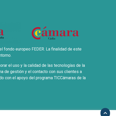
el fondo europeo FEDER. La finalidad de este
ntorno.
ar el uso y la calidad de las tecnologías de la
a de gestión y el contacto con sus clientes a
ntado con el apoyo del programa TICCámaras de la