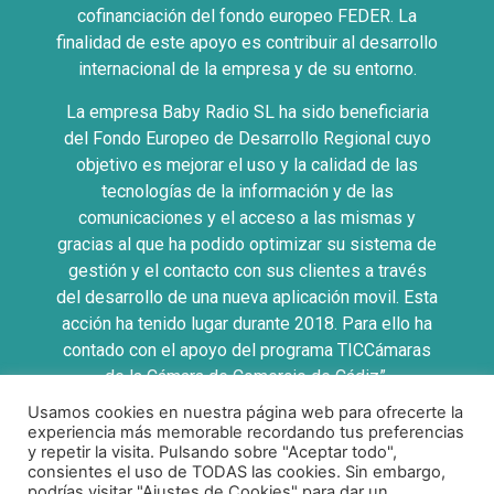
cofinanciación del fondo europeo FEDER. La
finalidad de este apoyo es contribuir al desarrollo
internacional de la empresa y de su entorno.
La empresa Baby Radio SL ha sido beneficiaria
del Fondo Europeo de Desarrollo Regional cuyo
objetivo es mejorar el uso y la calidad de las
tecnologías de la información y de las
comunicaciones y el acceso a las mismas y
gracias al que ha podido optimizar su sistema de
gestión y el contacto con sus clientes a través
del desarrollo de una nueva aplicación movil. Esta
acción ha tenido lugar durante 2018. Para ello ha
contado con el apoyo del programa TICCámaras
de la Cámara de Comercio de Cádiz”.
Usamos cookies en nuestra página web para ofrecerte la
UNA MANERA DE HACER EUROPA
experiencia más memorable recordando tus preferencias
y repetir la visita. Pulsando sobre "Aceptar todo",
consientes el uso de TODAS las cookies. Sin embargo,
podrías visitar "Ajustes de Cookies" para dar un