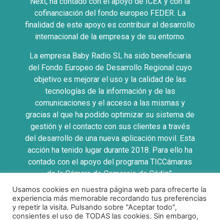
Next, ha contado con el apoyo de ICEX y con la
cofinanciación del fondo europeo FEDER. La
finalidad de este apoyo es contribuir al desarrollo
internacional de la empresa y de su entorno.
La empresa Baby Radio SL ha sido beneficiaria
del Fondo Europeo de Desarrollo Regional cuyo
objetivo es mejorar el uso y la calidad de las
tecnologías de la información y de las
comunicaciones y el acceso a las mismas y
gracias al que ha podido optimizar su sistema de
gestión y el contacto con sus clientes a través
del desarrollo de una nueva aplicación movil. Esta
acción ha tenido lugar durante 2018. Para ello ha
contado con el apoyo del programa TICCámaras
de la Cámara de Comercio de Cádiz”.
Usamos cookies en nuestra página web para ofrecerte la
UNA MANERA DE HACER EUROPA
experiencia más memorable recordando tus preferencias
y repetir la visita. Pulsando sobre "Aceptar todo",
consientes el uso de TODAS las cookies. Sin embargo,