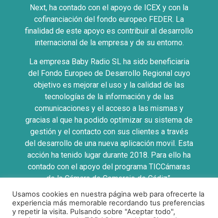
Next, ha contado con el apoyo de ICEX y con la
cofinanciación del fondo europeo FEDER. La
finalidad de este apoyo es contribuir al desarrollo
internacional de la empresa y de su entorno.
La empresa Baby Radio SL ha sido beneficiaria
del Fondo Europeo de Desarrollo Regional cuyo
objetivo es mejorar el uso y la calidad de las
tecnologías de la información y de las
comunicaciones y el acceso a las mismas y
gracias al que ha podido optimizar su sistema de
gestión y el contacto con sus clientes a través
del desarrollo de una nueva aplicación movil. Esta
acción ha tenido lugar durante 2018. Para ello ha
contado con el apoyo del programa TICCámaras
de la Cámara de Comercio de Cádiz”.
Usamos cookies en nuestra página web para ofrecerte la
UNA MANERA DE HACER EUROPA
experiencia más memorable recordando tus preferencias
y repetir la visita. Pulsando sobre "Aceptar todo",