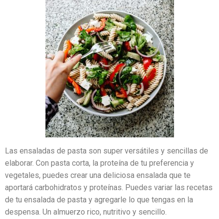
Las ensaladas de pasta son super versátiles y sencillas de
elaborar. Con pasta corta, la proteína de tu preferencia y
vegetales, puedes crear una deliciosa ensalada que te
aportará carbohidratos y proteínas. Puedes variar las recetas
de tu ensalada de pasta y agregarle lo que tengas en la
despensa. Un almuerzo rico, nutritivo y sencillo.