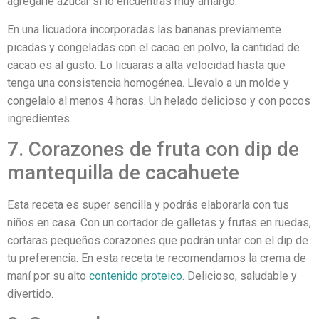
agregarle azúcar si lo encuentras muy amargo.
En una licuadora incorporadas las bananas previamente
picadas y congeladas con el cacao en polvo, la cantidad de
cacao es al gusto. Lo licuaras a alta velocidad hasta que
tenga una consistencia homogénea. Llevalo a un molde y
congelalo al menos 4 horas. Un helado delicioso y con pocos
ingredientes.
7. Corazones de fruta con dip de
mantequilla de cacahuete
Esta receta es super sencilla y podrás elaborarla con tus
niños en casa. Con un cortador de galletas y frutas en ruedas,
cortaras pequeños corazones que podrán untar con el dip de
tu preferencia. En esta receta te recomendamos la crema de
maní por su alto
contenido proteico
. Delicioso, saludable y
divertido.