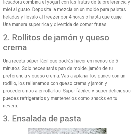
licuadora combina el yogurt con las frutas de tu preferencia y
miel al gusto. Deposita la mezcla en un molde para paletas
heladas y llevalo al freezer por 4 horas o hasta que cuaje.
Una manera super rica y divertida de comer frutas.
2. Rollitos de jamón y queso
crema
Una receta súper fácil que podrás hacer en menos de 5
minutos. Solo necesitarás pan de molde, jamón de tu
preferencia y queso crema. Vas a aplanar los panes con un
rodillo, los rellenamos con queso crema y jamón y
procederemos a enrollarlos. Super fáciles y super deliciosos
puedes refrigerarlos y mantenerlos como snacks en tu
nevera.
3. Ensalada de pasta