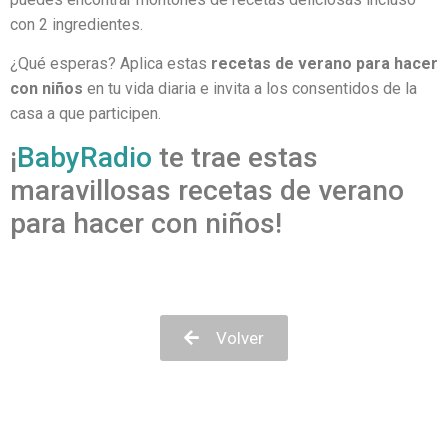
con 2 ingredientes.
¿Qué esperas? Aplica estas
recetas de verano para hacer
con niños
en tu vida diaria e invita a los consentidos de la
casa a que participen.
¡
BabyRadio
te trae estas
maravillosas recetas de verano
para hacer con niños!
Volver