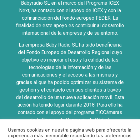
Babyradio SL en el marco del Programa ICEX
Next, ha contado con el apoyo de ICEX y con la
cofinanciación del fondo europeo FEDER. La
finalidad de este apoyo es contribuir al desarrollo
internacional de la empresa y de su entorno.
La empresa Baby Radio SL ha sido beneficiaria
del Fondo Europeo de Desarrollo Regional cuyo
objetivo es mejorar el uso y la calidad de las
tecnologías de la información y de las
comunicaciones y el acceso a las mismas y
gracias al que ha podido optimizar su sistema de
gestión y el contacto con sus clientes a través
del desarrollo de una nueva aplicación movil. Esta
acción ha tenido lugar durante 2018. Para ello ha
contado con el apoyo del programa TICCámaras
de la Cámara de Comercio de Cádiz”.
Usamos cookies en nuestra página web para ofrecerte la
UNA MANERA DE HACER EUROPA
experiencia más memorable recordando tus preferencias