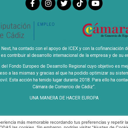
Next, ha contado con el apoyo de ICEX y con la cofinanciación d
es contribuir al desarrollo internacional de la empresa y de su e
del Fondo Europeo de Desarrollo Regional cuyo objetivo es mejor
eso a las mismas y gracias al que ha podido optimizar su sistem
ovil. Esta acción ha tenido lugar durante 2018. Para ello ha co
Cámara de Comercio de Cádiz”.
UNA MANERA DE HACER EUROPA
eriencia más memorable recordando tus preferencias y repetir la
e Privacidad
|
Politica de Cookies
|
Aviso Legal
|
Condicion
TODAS las cookies. Sin embargo, podrías visitar "Ajustes de Cooki