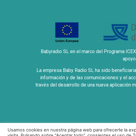
Babyradio SL en el marco del Programa ICEX 
apoyo 
La empresa Baby Radio SL ha sido beneficiaria 
información y de las comunicaciones y el acc
través del desarrollo de una nueva aplicación m
Usamos cookies en nuestra página web para ofrecerte la exp
Política d
visita. Pulsando sobre "Aceptar todo", consientes el uso de 