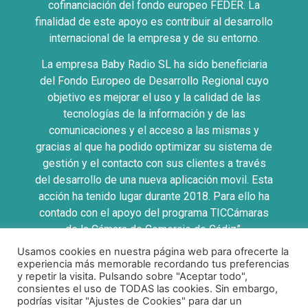
cofinanciación del fondo europeo FEDER. La
finalidad de este apoyo es contribuir al desarrollo
internacional de la empresa y de su entorno.
La empresa Baby Radio SL ha sido beneficiaria
del Fondo Europeo de Desarrollo Regional cuyo
objetivo es mejorar el uso y la calidad de las
tecnologías de la información y de las
comunicaciones y el acceso a las mismas y
gracias al que ha podido optimizar su sistema de
gestión y el contacto con sus clientes a través
del desarrollo de una nueva aplicación movil. Esta
acción ha tenido lugar durante 2018. Para ello ha
contado con el apoyo del programa TICCámaras
de la Cámara de Comercio de Cádiz”.
Usamos cookies en nuestra página web para ofrecerte la
UNA MANERA DE HACER EUROPA
experiencia más memorable recordando tus preferencias
y repetir la visita. Pulsando sobre "Aceptar todo",
consientes el uso de TODAS las cookies. Sin embargo,
podrías visitar "Ajustes de Cookies" para dar un