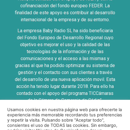
cofinanciación del fondo europeo FEDER. La
finalidad de este apoyo es contribuir al desarrollo
internacional de la empresa y de su entorno.
La empresa Baby Radio SL ha sido beneficiaria
del Fondo Europeo de Desarrollo Regional cuyo
objetivo es mejorar el uso y la calidad de las
tecnologías de la información y de las
comunicaciones y el acceso a las mismas y
gracias al que ha podido optimizar su sistema de
gestión y el contacto con sus clientes a través
del desarrollo de una nueva aplicación movil. Esta
acción ha tenido lugar durante 2018. Para ello ha
contado con el apoyo del programa TICCámaras
de la Cámara de Comercio de Cádiz”.
Usamos cookies en nuestra página web para ofrecerte la
UNA MANERA DE HACER EUROPA
experiencia más memorable recordando tus preferencias
y repetir la visita. Pulsando sobre "Aceptar todo",
consientes el uso de TODAS las cookies. Sin embargo,