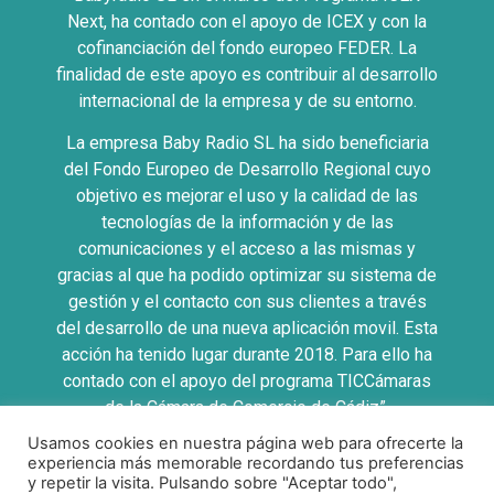
Next, ha contado con el apoyo de ICEX y con la
cofinanciación del fondo europeo FEDER. La
finalidad de este apoyo es contribuir al desarrollo
internacional de la empresa y de su entorno.
La empresa Baby Radio SL ha sido beneficiaria
del Fondo Europeo de Desarrollo Regional cuyo
objetivo es mejorar el uso y la calidad de las
tecnologías de la información y de las
comunicaciones y el acceso a las mismas y
gracias al que ha podido optimizar su sistema de
gestión y el contacto con sus clientes a través
del desarrollo de una nueva aplicación movil. Esta
acción ha tenido lugar durante 2018. Para ello ha
contado con el apoyo del programa TICCámaras
de la Cámara de Comercio de Cádiz”.
Usamos cookies en nuestra página web para ofrecerte la
UNA MANERA DE HACER EUROPA
experiencia más memorable recordando tus preferencias
y repetir la visita. Pulsando sobre "Aceptar todo",