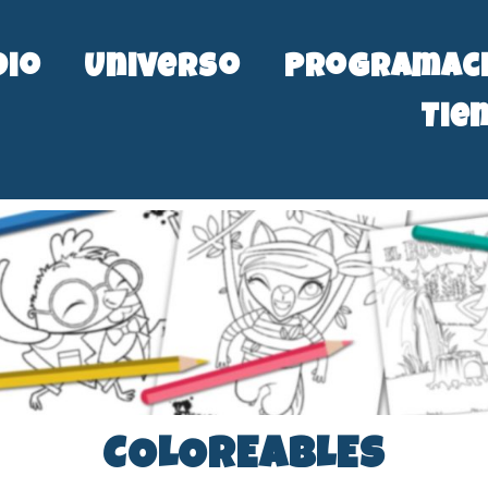
dio
Universo
Programac
Tie
COLOREABLES