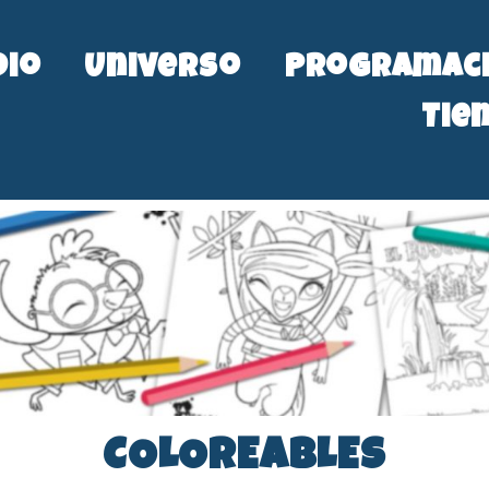
dio
Universo
Programac
Tie
COLOREABLES