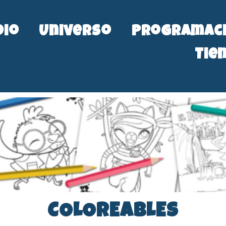
dio
Universo
Programac
Tie
COLOREABLES