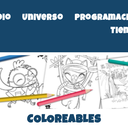
dio
Universo
Programac
Tie
COLOREABLES