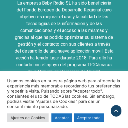
La empresa Baby Radio SL ha sido beneficiaria
del Fondo Europeo de Desarrollo Regional cuyo
objetivo es mejorar el uso y la calidad de las
tecnologías de la información y de las
comunicaciones y el acceso a las mismas y
gracias al que ha podido optimizar su sistema de
gestión y el contacto con sus clientes a través
del desarrollo de una nueva aplicación movil. Esta
acción ha tenido lugar durante 2018. Para ello ha
contado con el apoyo del programa TICCámaras
de la Cámara de Comercio de Cádiz”.
Usamos cookies en nuestra página web para ofrecerte la
UNA MANERA DE HACER EUROPA
experiencia más memorable recordando tus preferencias
y repetir la visita. Pulsando sobre "Aceptar todo",
consientes el uso de TODAS las cookies. Sin embargo,
podrías visitar "Ajustes de Cookies" para dar un
consentimiento personalizado.
Política de Privacidad
|
Politica de Cookies
|
Aviso
Legal
|
Condiciones Compra
Ajustes de Cookies
Aceptar
Aceptar todo
Copyright 2026 ©
Babyradio