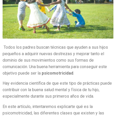
Todos los padres buscan técnicas que ayuden a sus hijos
pequeños a adquirir nuevas destrezas y mejorar tanto el
dominio de sus movimientos como sus formas de
comunicación. Una buena herramienta para conseguir este
objetivo puede ser la
psicomotricidad
.
Hay evidencia científica de que este tipo de prácticas puede
contribuir con la buena salud mental y física de tu hijo,
especialmente durante sus primeros años de vida.
En este artículo, intentaremos explicarte qué es la
psicomotricidad, las diferentes clases que existen y las