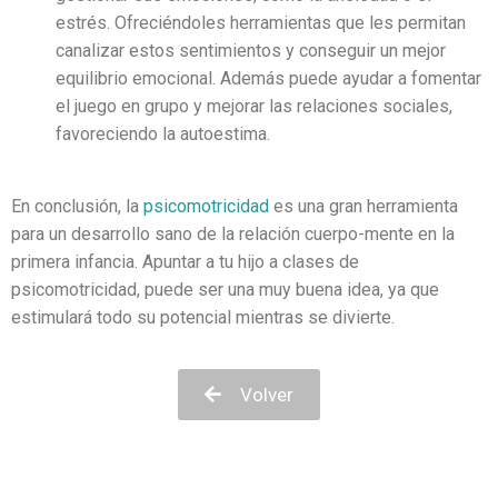
estrés. Ofreciéndoles herramientas que les permitan
canalizar estos sentimientos y conseguir un mejor
equilibrio emocional. Además puede ayudar a fomentar
el juego en grupo y mejorar las relaciones sociales,
favoreciendo la autoestima.
En conclusión, la
psicomotricidad
es una gran herramienta
para un desarrollo sano de la relación cuerpo-mente en la
primera infancia. Apuntar a tu hijo a clases de
psicomotricidad, puede ser una muy buena idea, ya que
estimulará todo su potencial mientras se divierte.
Volver