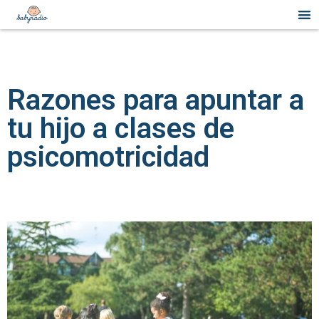
www.handicaps-sexualites.be/formations/
usanewsonline.com/contact/
myhouseoffurniture.com
situs toto togel
situs toto togel
situs slot gacor
situs slot gacor
link slot gacor
link slot gacor
link slot gacor
slot gacor hari ini
link slot gacor
link slot gacor
link slot gacor
toto togel
situs togel
situs togel
toto togel
toto togel
slot online
toto togel
situs togel
toto togel
toto togel
toto togel
situs togel
situs togel
toto togel
toto togel
situs togel
situs togel
toto togel
toto togel
situs togel
situs togel
toto togel
toto togel
toto togel
toto togel
situs togel
toto togel
toto togel
toto togel
toto togel
toto togel
jacktoto
situs slot
situs slot
jacktoto
jacktoto
jacktoto
slot gacor
situs slot
slot gacor
situs slot
jacktoto
slot gacor
jacktoto
situs slot
slot gacor
toto slot
jacktoto
jacktoto
jacktoto
jacktoto
jacktoto
situs slot
jacktoto
jacktoto
situs toto
jacktoto
link togel
slot gacor
jacktoto
jacktoto
jacktoto
situs toto
slot gacor
situs slot
jacktoto
jacktoto
slot gacor
jacktoto
jacktoto
link togel
jacktoto
situs toto
jacktoto
situs toto
jacktoto
situs slot
slot gacor
link togel
jacktoto
jacktoto
jacktoto
jacktoto
jacktoto
jacktoto
jacktoto
jacktoto
jacktoto
jacktoto
jacktoto
toto slot
slot gacor
jacktoto
jacktoto
toto slot
situs gacor
situs toto
jacktoto
jacktoto
situs toto
situs slot
situs toto
situs toto
toto slot
jacktoto
situs toto
slot gacor
situs toto
jacktoto
jacktoto
jacktoto
jacktoto
jacktoto
situs toto
jacktoto
jacktoto
situs toto
jacktoto
jacktoto
jacktoto
jacktoto
jacktoto
situs toto
jacktoto
jacktoto
link togel
jacktoto
jacktoto
jacktoto
jacktoto
jacktoto
situs gacor
situs gacor
jacktoto
jacktoto
jacktoto
jacktoto
jacktoto
jacktoto
jacktoto
jacktoto
jacktoto
jacktoto
jacktoto
jacktoto
jacktoto
jacktoto
situs gacor
situs slot
situs gacor
jacktoto
jacktoto
jacktoto
jacktoto
jacktoto
jacktoto
jacktoto
jacktoto
jacktoto
jacktoto
jacktoto
jacktoto
jacktoto
jacktoto
jacktoto
slot gacor
jacktoto
jacktoto
jacktoto
jacktoto
jacktoto
jacktoto
jacktoto
jacktoto
jacktoto
jacktoto
jacktoto
jacktoto
link gacor
link slot
slot resmi
link slot
link gacor
link gacor
link gacor
slot resmi
link slot
toto
Razones para apuntar a
tu hijo a clases de
psicomotricidad