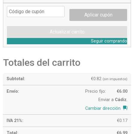
Aplicar cupón
Actualizar carrito
Seguir comprando
Totales del carrito
€
0.82
(sin impuestos)
Precio fijo:
€
6.00
Enviar a
Cádiz
.
Cambiar dirección
€
0.17
€
6.99