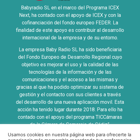
Babyradio SL en el marco del Programa ICEX
Next, ha contado con el apoyo de ICEX y con la
cofinanciación del fondo europeo FEDER. La
finalidad de este apoyo es contribuir al desarrollo
internacional de la empresa y de su entorno.
La empresa Baby Radio SL ha sido beneficiaria
del Fondo Europeo de Desarrollo Regional cuyo
objetivo es mejorar el uso y la calidad de las
tecnologías de la información y de las
comunicaciones y el acceso a las mismas y
gracias al que ha podido optimizar su sistema de
gestión y el contacto con sus clientes a través
del desarrollo de una nueva aplicación movil. Esta
acción ha tenido lugar durante 2018. Para ello ha
contado con el apoyo del programa TICCámaras
de la Cámara de Comercio de Cádiz”.
Usamos cookies en nuestra página web para ofrecerte la
UNA MANERA DE HACER EUROPA