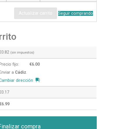
Actualizar carrito
Seguir comprando
rrito
€
0.82
(sin impuestos)
Precio fijo:
€
6.00
Enviar a
Cádiz
.
Cambiar dirección
€
0.17
€
6.99
Finalizar compra