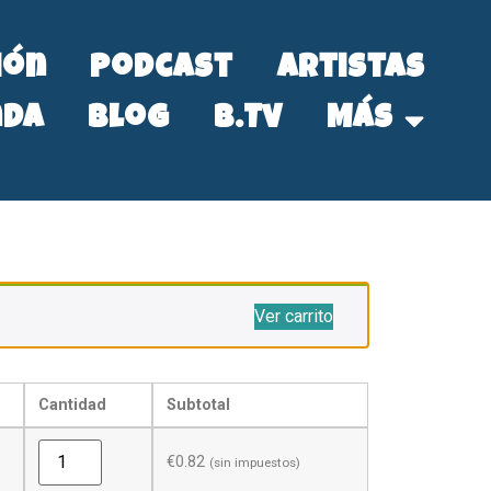
ión
Podcast
Artistas
nda
Blog
B.Tv
Más
Ver carrito
Cantidad
Subtotal
€
0.82
(sin impuestos)