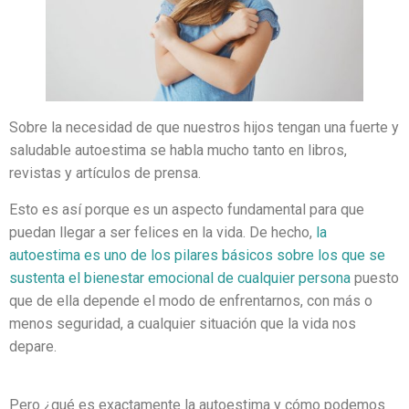
Sobre la necesidad de que nuestros hijos tengan una fuerte y
saludable autoestima se habla mucho tanto en libros,
revistas y artículos de prensa.
Esto es así porque es un aspecto fundamental para que
puedan llegar a ser felices en la vida. De hecho,
la
autoestima es uno de los pilares básicos sobre los que se
sustenta el bienestar emocional de cualquier persona
puesto
que de ella depende el modo de enfrentarnos, con más o
menos seguridad, a cualquier situación que la vida nos
depare.
Pero ¿qué es exactamente la autoestima y cómo podemos