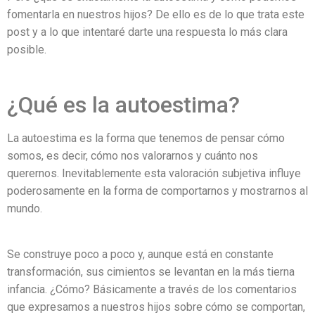
fomentarla en nuestros hijos? De ello es de lo que trata este
post y a lo que intentaré darte una respuesta lo más clara
posible.
¿Qué es la autoestima?
La autoestima es la forma que tenemos de pensar cómo
somos, es decir, cómo nos valorarnos y cuánto nos
querernos. Inevitablemente esta valoración subjetiva influye
poderosamente en la forma de comportarnos y mostrarnos al
mundo.
Se construye poco a poco y, aunque está en constante
transformación, sus cimientos se levantan en la más tierna
infancia. ¿Cómo? Básicamente a través de los comentarios
que expresamos a nuestros hijos sobre cómo se comportan,