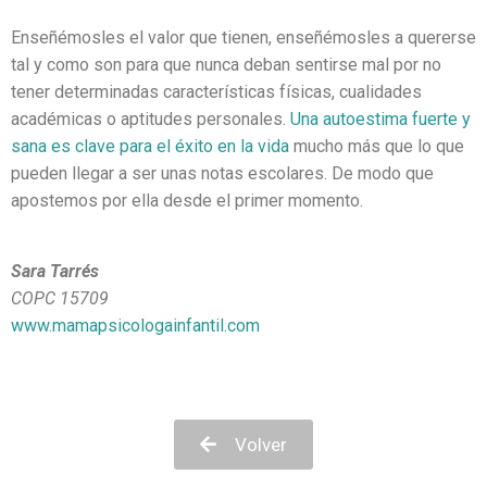
Enseñémosles el valor que tienen, enseñémosles a quererse
tal y como son para que nunca deban sentirse mal por no
tener determinadas características físicas, cualidades
académicas o aptitudes personales.
Una autoestima fuerte y
sana es clave para el éxito en la vida
mucho más que lo que
pueden llegar a ser unas notas escolares. De modo que
apostemos por ella desde el primer momento.
Sara Tarrés
COPC 15709
www.mamapsicologainfantil.com
Volver