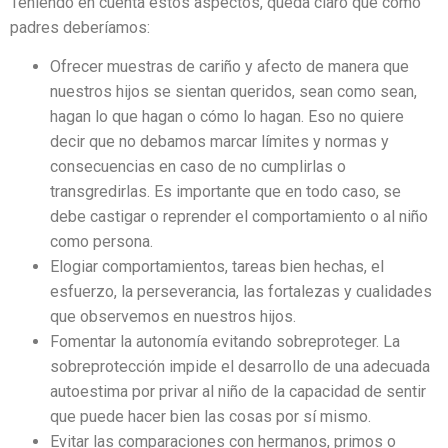
Teniendo en cuenta estos aspectos, queda claro que como
padres deberíamos:
Ofrecer muestras de cariño y afecto de manera que
nuestros hijos se sientan queridos, sean como sean,
hagan lo que hagan o cómo lo hagan. Eso no quiere
decir que no debamos marcar límites y normas y
consecuencias en caso de no cumplirlas o
transgredirlas. Es importante que en todo caso, se
debe castigar o reprender el comportamiento o al niño
como persona.
Elogiar comportamientos, tareas bien hechas, el
esfuerzo, la perseverancia, las fortalezas y cualidades
que observemos en nuestros hijos.
Fomentar la autonomía evitando sobreproteger. La
sobreprotección impide el desarrollo de una adecuada
autoestima por privar al niño de la capacidad de sentir
que puede hacer bien las cosas por sí mismo.
Evitar las comparaciones con hermanos, primos o