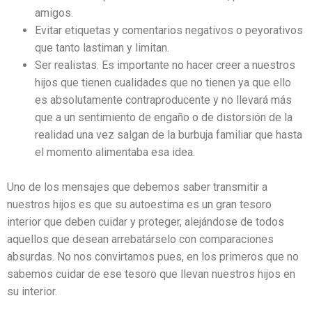
amigos.
Evitar etiquetas y comentarios negativos o peyorativos
que tanto lastiman y limitan.
Ser realistas. Es importante no hacer creer a nuestros
hijos que tienen cualidades que no tienen ya que ello
es absolutamente contraproducente y no llevará más
que a un sentimiento de engaño o de distorsión de la
realidad una vez salgan de la burbuja familiar que hasta
el momento alimentaba esa idea.
Uno de los mensajes que debemos saber transmitir a
nuestros hijos es que su autoestima es un gran tesoro
interior que deben cuidar y proteger, alejándose de todos
aquellos que desean arrebatárselo con comparaciones
absurdas. No nos convirtamos pues, en los primeros que no
sabemos cuidar de ese tesoro que llevan nuestros hijos en
su interior.