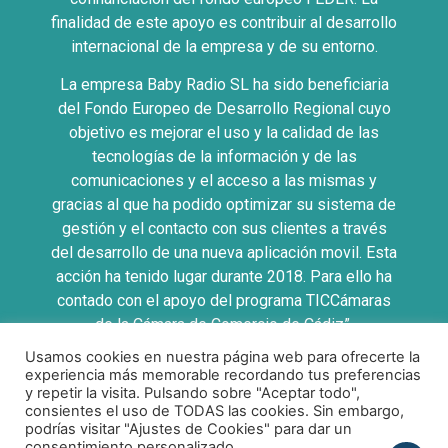
finalidad de este apoyo es contribuir al desarrollo
internacional de la empresa y de su entorno.
La empresa Baby Radio SL ha sido beneficiaria
del Fondo Europeo de Desarrollo Regional cuyo
objetivo es mejorar el uso y la calidad de las
tecnologías de la información y de las
comunicaciones y el acceso a las mismas y
gracias al que ha podido optimizar su sistema de
gestión y el contacto con sus clientes a través
del desarrollo de una nueva aplicación movil. Esta
acción ha tenido lugar durante 2018. Para ello ha
contado con el apoyo del programa TICCámaras
de la Cámara de Comercio de Cádiz”.
Usamos cookies en nuestra página web para ofrecerte la
UNA MANERA DE HACER EUROPA
experiencia más memorable recordando tus preferencias
y repetir la visita. Pulsando sobre "Aceptar todo",
consientes el uso de TODAS las cookies. Sin embargo,
podrías visitar "Ajustes de Cookies" para dar un
consentimiento personalizado.