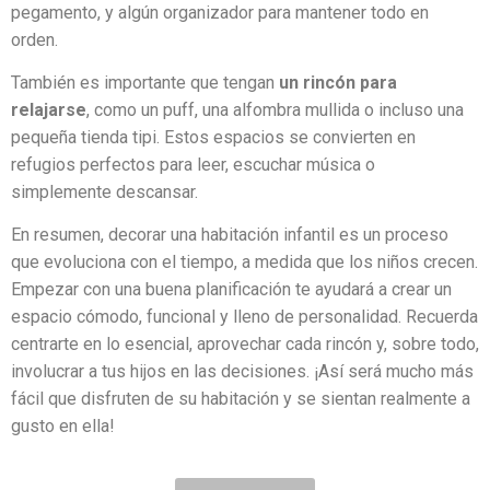
pegamento, y algún organizador para mantener todo en
orden.
También es importante que tengan
un rincón para
relajarse
, como un puff, una alfombra mullida o incluso una
pequeña tienda tipi. Estos espacios se convierten en
refugios perfectos para leer, escuchar música o
simplemente descansar.
En resumen, decorar una habitación infantil es un proceso
que evoluciona con el tiempo, a medida que los niños crecen.
Empezar con una buena planificación te ayudará a crear un
espacio cómodo, funcional y lleno de personalidad. Recuerda
centrarte en lo esencial, aprovechar cada rincón y, sobre todo,
involucrar a tus hijos en las decisiones. ¡Así será mucho más
fácil que disfruten de su habitación y se sientan realmente a
gusto en ella!