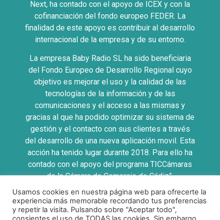
Next, ha contado con el apoyo de ICEX y con la
cofinanciación del fondo europeo FEDER. La
finalidad de este apoyo es contribuir al desarrollo
internacional de la empresa y de su entorno.
La empresa Baby Radio SL ha sido beneficiaria
del Fondo Europeo de Desarrollo Regional cuyo
objetivo es mejorar el uso y la calidad de las
tecnologías de la información y de las
comunicaciones y el acceso a las mismas y
gracias al que ha podido optimizar su sistema de
gestión y el contacto con sus clientes a través
del desarrollo de una nueva aplicación movil. Esta
acción ha tenido lugar durante 2018. Para ello ha
contado con el apoyo del programa TICCámaras
de la Cámara de Comercio de Cádiz”.
Usamos cookies en nuestra página web para ofrecerte la
UNA MANERA DE HACER EUROPA
experiencia más memorable recordando tus preferencias
y repetir la visita. Pulsando sobre "Aceptar todo",
consientes el uso de TODAS las cookies. Sin embargo,