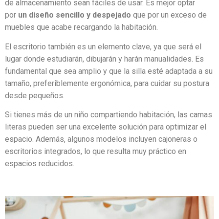
de almacenamiento sean fáciles de usar. Es mejor optar
por
un diseño sencillo y despejado
que por un exceso de
muebles que acabe recargando la habitación.
El escritorio también es un elemento clave, ya que será el
lugar donde estudiarán, dibujarán y harán manualidades. Es
fundamental que sea amplio y que la silla esté adaptada a su
tamaño, preferiblemente ergonómica, para cuidar su postura
desde pequeños.
Si tienes más de un niño compartiendo habitación, las camas
literas pueden ser una excelente solución para optimizar el
espacio. Además, algunos modelos incluyen cajoneras o
escritorios integrados, lo que resulta muy práctico en
espacios reducidos.