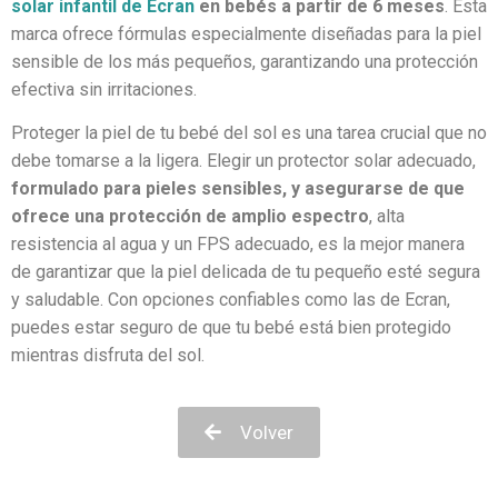
solar infantil de Ecran
en bebés a partir de 6 meses
. Esta
marca ofrece fórmulas especialmente diseñadas para la piel
sensible de los más pequeños, garantizando una protección
efectiva sin irritaciones.
Proteger la piel de tu bebé del sol es una tarea crucial que no
debe tomarse a la ligera. Elegir un protector solar adecuado,
formulado para pieles sensibles, y asegurarse de que
ofrece una protección de amplio espectro
, alta
resistencia al agua y un FPS adecuado, es la mejor manera
de garantizar que la piel delicada de tu pequeño esté segura
y saludable. Con opciones confiables como las de Ecran,
puedes estar seguro de que tu bebé está bien protegido
mientras disfruta del sol.
Volver