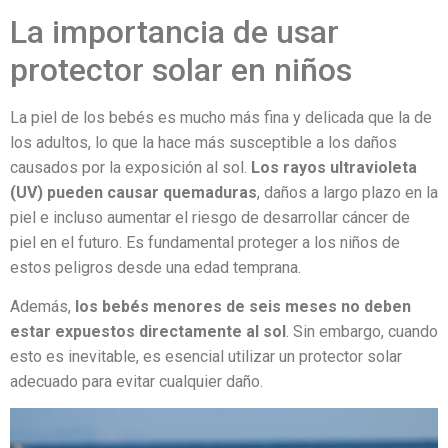
La importancia de usar
protector solar en niños
La piel de los bebés es mucho más fina y delicada que la de
los adultos, lo que la hace más susceptible a los daños
causados por la exposición al sol.
Los rayos ultravioleta
(UV) pueden causar quemaduras
, daños a largo plazo en la
piel e incluso aumentar el riesgo de desarrollar cáncer de
piel en el futuro. Es fundamental proteger a los niños de
estos peligros desde una edad temprana.
Además,
los bebés menores de seis meses no deben
estar expuestos directamente al sol
. Sin embargo, cuando
esto es inevitable, es esencial utilizar un protector solar
adecuado para evitar cualquier daño.