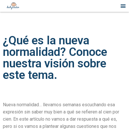
usanewsonline.com/contact/
situs togel
situs togel
toto togel
situs togel
toto slot
slot gacor
situs slot
slot gacor
jacktoto
jacktoto
link togel
jacktoto
jacktoto
situs slot
slot gacor
link togel
jacktoto
jacktoto
jacktoto
jacktoto
jacktoto
jacktoto
jacktoto
jacktoto
slot gacor
jacktoto
jacktoto
jacktoto
jacktoto
jacktoto
jacktoto
jacktoto
jacktoto
jacktoto
jacktoto
link togel
jacktoto
jacktoto
jacktoto
jacktoto
jacktoto
jacktoto
jacktoto
jacktoto
jacktoto
jacktoto
jacktoto
jacktoto
situs slot
jacktoto
jacktoto
jacktoto
jacktoto
jacktoto
link slot
link gacor
toto
¿Qué es la nueva
normalidad? Conoce
nuestra visión sobre
este tema.
Nueva normalidad… llevamos semanas escuchando esa
expresión sin saber muy bien a qué se refieren al cien por
cien. En este artículo no vamos a dar respuesta a qué es,
pero si os vamos a plantear algunas cuestiones que nos