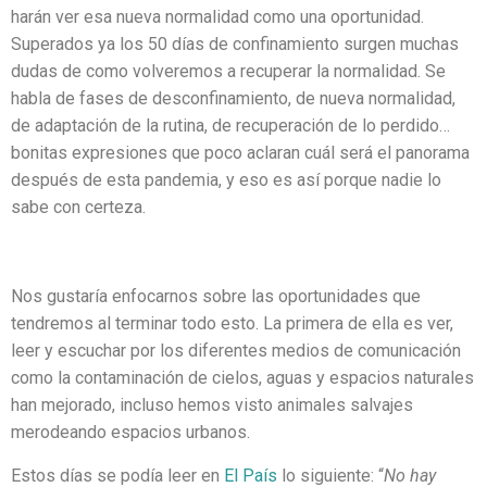
harán ver esa nueva normalidad como una oportunidad.
Superados ya los 50 días de confinamiento surgen muchas
dudas de como volveremos a recuperar la normalidad. Se
habla de fases de desconfinamiento, de nueva normalidad,
de adaptación de la rutina, de recuperación de lo perdido…
bonitas expresiones que poco aclaran cuál será el panorama
después de esta pandemia, y eso es así porque nadie lo
sabe con certeza.
Nos gustaría enfocarnos sobre las oportunidades que
tendremos al terminar todo esto. La primera de ella es ver,
leer y escuchar por los diferentes medios de comunicación
como la contaminación de cielos, aguas y espacios naturales
han mejorado, incluso hemos visto animales salvajes
merodeando espacios urbanos.
Estos días se podía leer en
El País
lo siguiente: “
No hay