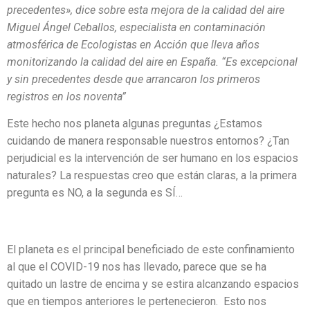
precedentes», dice sobre esta mejora de la calidad del aire
Miguel Ángel Ceballos, especialista en contaminación
atmosférica de Ecologistas en Acción que lleva años
monitorizando la calidad del aire en España. “Es excepcional
y sin precedentes desde que arrancaron los primeros
registros en los noventa”
Este hecho nos planeta algunas preguntas ¿Estamos
cuidando de manera responsable nuestros entornos? ¿Tan
perjudicial es la intervención de ser humano en los espacios
naturales? La respuestas creo que están claras, a la primera
pregunta es NO, a la segunda es SÍ…
El planeta es el principal beneficiado de este confinamiento
al que el COVID-19 nos has llevado, parece que se ha
quitado un lastre de encima y se estira alcanzando espacios
que en tiempos anteriores le pertenecieron. Esto nos