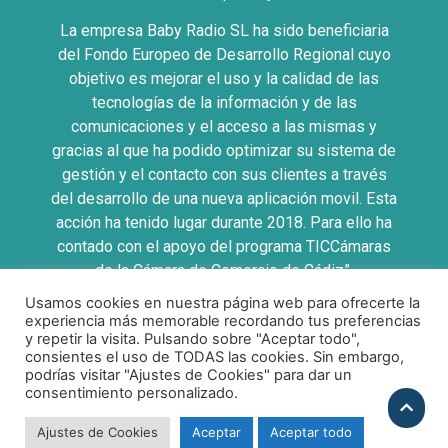
La empresa Baby Radio SL ha sido beneficiaria
del Fondo Europeo de Desarrollo Regional cuyo
objetivo es mejorar el uso y la calidad de las
tecnologías de la información y de las
comunicaciones y el acceso a las mismas y
gracias al que ha podido optimizar su sistema de
gestión y el contacto con sus clientes a través
del desarrollo de una nueva aplicación movil. Esta
acción ha tenido lugar durante 2018. Para ello ha
contado con el apoyo del programa TICCámaras
de la Cámara de Comercio de Cádiz”.
Usamos cookies en nuestra página web para ofrecerte la
UNA MANERA DE HACER EUROPA
experiencia más memorable recordando tus preferencias
y repetir la visita. Pulsando sobre "Aceptar todo",
consientes el uso de TODAS las cookies. Sin embargo,
podrías visitar "Ajustes de Cookies" para dar un
consentimiento personalizado.
Política de Privacidad
|
Politica de Cookies
|
Aviso
Legal
|
Condiciones Compra
Ajustes de Cookies
Aceptar
Aceptar todo